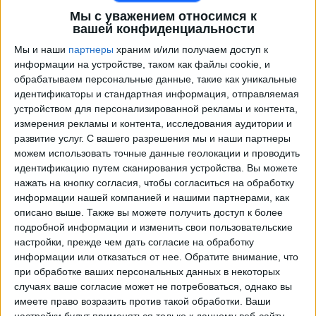
Мы с уважением относимся к
вашей конфиденциальности
Мы и наши
партнеры
храним и/или получаем доступ к
информации на устройстве, таком как файлы cookie, и
обрабатываем персональные данные, такие как уникальные
идентификаторы и стандартная информация, отправляемая
устройством для персонализированной рекламы и контента,
измерения рекламы и контента, исследования аудитории и
развитие услуг.
С вашего разрешения мы и наши партнеры
Программа передач трансляции матчей в прямом
можем использовать точные данные геолокации и проводить
эфире в
St. Louis City
идентификацию путем сканирования устройства. Вы можете
нажать на кнопку согласия, чтобы согласиться на обработку
×
информации нашей компанией и нашими партнерами, как
St. Louis City:
В настоящее время нет
описано выше. Также вы можете получить доступ к более
телевизионных матчей.
подробной информации и изменить свои пользовательские
настройки, прежде чем дать согласие на обработку
Суббота, 21.02.2026
информации или отказаться от нее.
Обратите внимание, что
при обработке ваших персональных данных в некоторых
21:30
МЛС
случаях ваше согласие может не потребоваться, однако вы
имеете право возразить против такой обработки. Ваши
St. Louis City
настройки будут применяться только к данному веб-сайту.