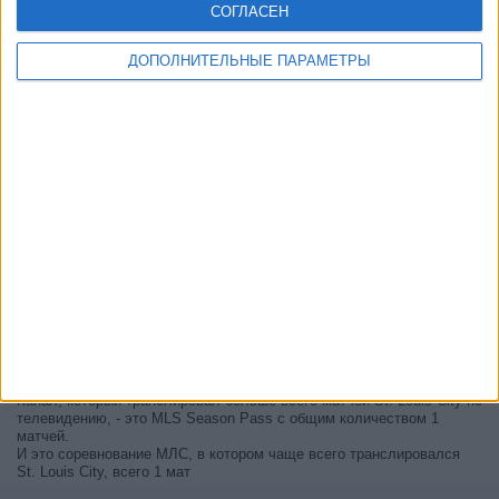
СОГЛАСЕН
ДОПОЛНИТЕЛЬНЫЕ ПАРАМЕТРЫ
В настоящее время на телевидении не вещается живой
футбольный матч St. Louis City
, но мы предлагаем вам историю
с телепрограммой последних матчей, которые можно было увидеть
по
телевидению St. Louis City
.
Мы обновим этот телепрограмму St. Louis City после того
, как
официальные источники подтвердят даты следующих матчей,
которые будут транслироваться по телевидению.
Может быть, вас заинтересует то, что с начала работы этого сайта
было опубликовано 1 живых телевизионных матчей St. Louis City.
Первым опубликованным матчем был матч 21 февраля 2026 г.
между St. Louis City - Шарлотт.
Канал, который транслировал больше всего матчей St. Louis City по
телевидению, - это MLS Season Pass с общим количеством 1
матчей.
И это соревнование МЛС, в котором чаще всего транслировался
St. Louis City, всего 1 мат