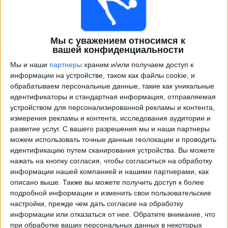
Мы с уважением относимся к
вашей конфиденциальности
Мы и наши
партнеры
храним и/или получаем доступ к
информации на устройстве, таком как файлы cookie, и
обрабатываем персональные данные, такие как уникальные
идентификаторы и стандартная информация, отправляемая
Программа передач трансляции матчей в прямом
устройством для персонализированной рекламы и контента,
эфире в
Афтурельдинг
измерения рекламы и контента, исследования аудитории и
развитие услуг.
С вашего разрешения мы и наши партнеры
×
можем использовать точные данные геолокации и проводить
Афтурельдинг:
В настоящее время нет
идентификацию путем сканирования устройства. Вы можете
телевизионных матчей.
нажать на кнопку согласия, чтобы согласиться на обработку
информации нашей компанией и нашими партнерами, как
Суббота, 25.10.2025
описано выше. Также вы можете получить доступ к более
подробной информации и изменить свои пользовательские
17:00
Лучший дивизион
настройки, прежде чем дать согласие на обработку
информации или отказаться от нее.
Обратите внимание, что
Акранес
при обработке ваших персональных данных в некоторых