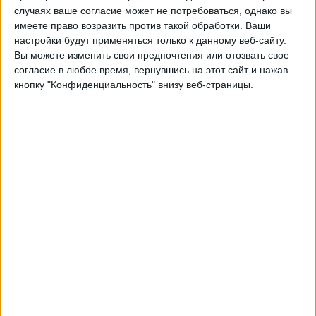
Афтурельдинг
случаях ваше согласие может не потребоваться, однако вы
OneFootball
имеете право возразить против такой обработки. Ваши
настройки будут применяться только к данному веб-сайту.
Вы можете изменить свои предпочтения или отозвать свое
Воскресенье, 19.10.2025
согласие в любое время, вернувшись на этот сайт и нажав
17:00
Лучший дивизион
кнопку "Конфиденциальность" внизу веб-страницы.
Афтурельдинг
IF Vestri
OneFootball
Суббота, 04.10.2025
17:00
Лучший дивизион
КР Рейкьявик
Афтурельдинг
OneFootball
Другие дни