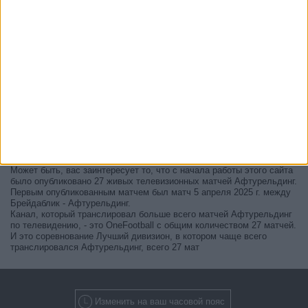
В настоящее время на телевидении не вещается живой
футбольный матч Афтурельдинг
, но мы предлагаем вам историю
с телепрограммой последних матчей, которые можно было увидеть
по
телевидению Афтурельдинг
.
Мы обновим этот телепрограмму Афтурельдинг после того
, как
официальные источники подтвердят даты следующих матчей,
которые будут транслироваться по телевидению.
Может быть, вас заинтересует то, что с начала работы этого сайта
было опубликовано 27 живых телевизионных матчей Афтурельдинг.
Первым опубликованным матчем был матч 5 апреля 2025 г. между
Брейдаблик - Афтурельдинг.
Канал, который транслировал больше всего матчей Афтурельдинг
по телевидению, - это OneFootball с общим количеством 27 матчей.
И это соревнование Лучший дивизион, в котором чаще всего
транслировался Афтурельдинг, всего 27 мат
Изменить на ваш часовой пояс