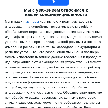
Мы с уважением относимся к
вашей конфиденциальности
Мы и наши
партнеры
храним и/или получаем доступ к
информации на устройстве, таком как файлы cookie, и
обрабатываем персональные данные, такие как уникальные
идентификаторы и стандартная информация, отправляемая
устройством для персонализированной рекламы и контента,
измерения рекламы и контента, исследования аудитории и
Программа передач трансляции матчей в прямом
развитие услуг.
С вашего разрешения мы и наши партнеры
эфире в
Вестманнаэйяр
можем использовать точные данные геолокации и проводить
идентификацию путем сканирования устройства. Вы можете
Воскресенье, 09.08.2026
нажать на кнопку согласия, чтобы согласиться на обработку
информации нашей компанией и нашими партнерами, как
21:00
Лучший дивизион
описано выше. Также вы можете получить доступ к более
подробной информации и изменить свои пользовательские
Викингур Рейкьявик
настройки, прежде чем дать согласие на обработку
Вестманнаэйяр
информации или отказаться от нее.
Обратите внимание, что
OneFootball PPV
при обработке ваших персональных данных в некоторых
случаях ваше согласие может не потребоваться, однако вы
имеете право возразить против такой обработки. Ваши
Воскресенье, 16.08.2026