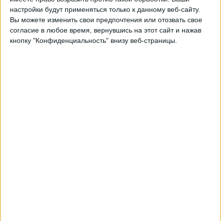
настройки будут применяться только к данному веб-сайту.
21:00
Лучший дивизион
Вы можете изменить свои предпочтения или отозвать свое
согласие в любое время, вернувшись на этот сайт и нажав
Вестманнаэйяр
кнопку "Конфиденциальность" внизу веб-страницы.
Акранес
OneFootball PPV
Воскресенье, 23.08.2026
20:00
Лучший дивизион
Кеблавик
Вестманнаэйяр
OneFootball PPV
Другие дни