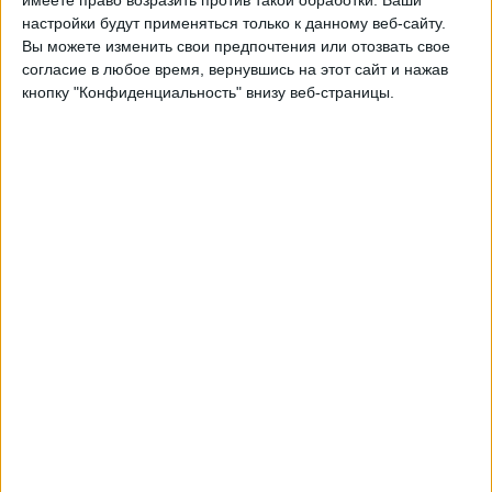
Воскресенье, 16.08.2026
настройки будут применяться только к данному веб-сайту.
21:00
Лучший дивизион
Вы можете изменить свои предпочтения или отозвать свое
согласие в любое время, вернувшись на этот сайт и нажав
Хабнарфьордюр
кнопку "Конфиденциальность" внизу веб-страницы.
Викингур Рейкьявик
OneFootball PPV
Воскресенье, 23.08.2026
20:00
Лучший дивизион
Акранес
Хабнарфьордюр
OneFootball PPV
Другие дни