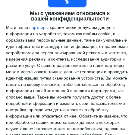
Мы с уважением относимся к
вашей конфиденциальности
Мы и наши
партнеры
храним и/или получаем доступ к
информации на устройстве, таком как файлы cookie, и
обрабатываем персональные данные, такие как уникальные
идентификаторы и стандартная информация, отправляемая
устройством для персонализированной рекламы и контента,
измерения рекламы и контента, исследования аудитории и
Программа передач трансляции матчей в прямом
развитие услуг.
С вашего разрешения мы и наши партнеры
эфире в
Хабнарфьордюр
можем использовать точные данные геолокации и проводить
идентификацию путем сканирования устройства. Вы можете
Матчи сегодня воскресенье, 09.08.2026
нажать на кнопку согласия, чтобы согласиться на обработку
информации нашей компанией и нашими партнерами, как
21:00
Лучший дивизион
описано выше. Также вы можете получить доступ к более
Акурейри
подробной информации и изменить свои пользовательские
настройки, прежде чем дать согласие на обработку
Хабнарфьордюр
информации или отказаться от нее.
Обратите внимание, что
OneFootball PPV
при обработке ваших персональных данных в некоторых
случаях ваше согласие может не потребоваться, однако вы
имеете право возразить против такой обработки. Ваши