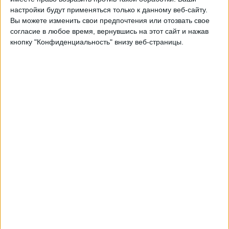
настройки будут применяться только к данному веб-сайту.
22:15
Лучший дивизион
Вы можете изменить свои предпочтения или отозвать свое
согласие в любое время, вернувшись на этот сайт и нажав
Фрам
кнопку "Конфиденциальность" внизу веб-страницы.
Стьярнан
OneFootball PPV
Понедельник, 24.08.2026
22:15
Лучший дивизион
Брейдаблик
Фрам
OneFootball PPV
Другие дни