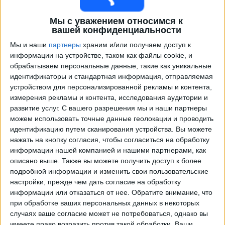
Мы с уважением относимся к
вашей конфиденциальности
Мы и наши
партнеры
храним и/или получаем доступ к
информации на устройстве, таком как файлы cookie, и
обрабатываем персональные данные, такие как уникальные
идентификаторы и стандартная информация, отправляемая
устройством для персонализированной рекламы и контента,
измерения рекламы и контента, исследования аудитории и
Программа передач трансляции матчей в прямом
развитие услуг.
С вашего разрешения мы и наши партнеры
эфире в
Фрам
можем использовать точные данные геолокации и проводить
идентификацию путем сканирования устройства. Вы можете
завтра понедельник, 10.08.2026
нажать на кнопку согласия, чтобы согласиться на обработку
информации нашей компанией и нашими партнерами, как
22:15
Лучший дивизион
описано выше. Также вы можете получить доступ к более
подробной информации и изменить свои пользовательские
Фрам
настройки, прежде чем дать согласие на обработку
КР Рейкьявик
информации или отказаться от нее.
Обратите внимание, что
OneFootball PPV
при обработке ваших персональных данных в некоторых
случаях ваше согласие может не потребоваться, однако вы
имеете право возразить против такой обработки. Ваши
Понедельник, 17.08.2026