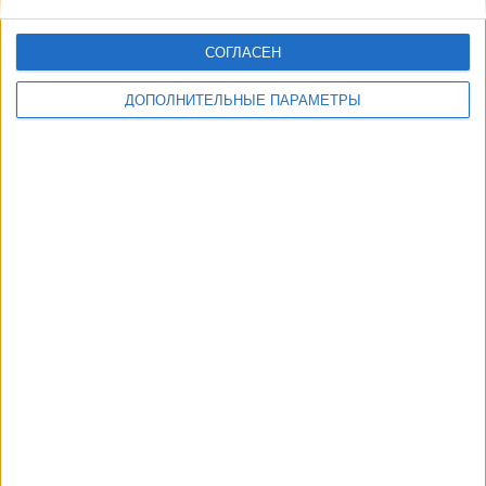
СОГЛАСЕН
Воскресенье, 09.08.2026
ДОПОЛНИТЕЛЬНЫЕ ПАРАМЕТРЫ
15:00
Высшая лига
КуПС
TPS
OneFootball PPV
Другие дни