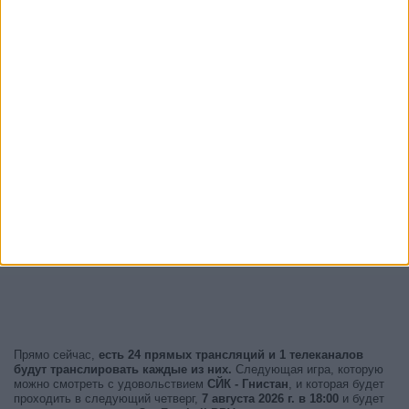
Прямо сейчас,
есть 24 прямых трансляций и 1 телеканалов
будут транслировать каждые из них.
Следующая игра, которую
можно смотреть с удовольствием
СЙК - Гнистан
, и которая будет
проходить в следующий четверг,
7 августа 2026 г. в 18:00
и будет