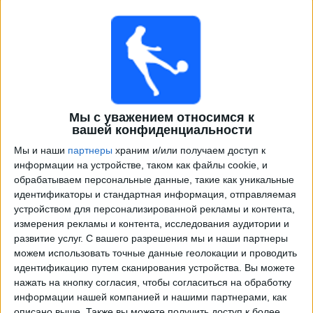
Мы с уважением относимся к
вашей конфиденциальности
Телепрограма от
Высшая лига
Мы и наши
партнеры
храним и/или получаем доступ к
информации на устройстве, таком как файлы cookie, и
Матчи сегодня пятница, 07.08.2026
обрабатываем персональные данные, такие как уникальные
идентификаторы и стандартная информация, отправляемая
19:00
Высшая лига
устройством для персонализированной рекламы и контента,
измерения рекламы и контента, исследования аудитории и
СЙК
развитие услуг.
С вашего разрешения мы и наши партнеры
Гнистан
можем использовать точные данные геолокации и проводить
OneFootball PPV
идентификацию путем сканирования устройства. Вы можете
нажать на кнопку согласия, чтобы согласиться на обработку
информации нашей компанией и нашими партнерами, как
завтра суббота, 08.08.2026
описано выше. Также вы можете получить доступ к более