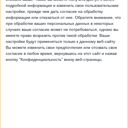
15:00
Высшая лига
подробной информации и изменить свои пользовательские
настройки, прежде чем дать согласие на обработку
Оулу
информации или отказаться от нее.
Обратите внимание, что
ХИК
при обработке ваших персональных данных в некоторых
случаях ваше согласие может не потребоваться, однако вы
OneFootball PPV
имеете право возразить против такой обработки. Ваши
17:00
Высшая лига
настройки будут применяться только к данному веб-сайту.
Вы можете изменить свои предпочтения или отозвать свое
Ильвес (Ж)
согласие в любое время, вернувшись на этот сайт и нажав
Мариехамн
кнопку "Конфиденциальность" внизу веб-страницы.
OneFootball PPV
17:00
Высшая лига
Интер Турку
Лахти
OneFootball PPV
19:00
Высшая лига
Jaro