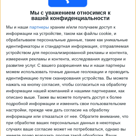
Мы с уважением относимся к
вашей конфиденциальности
Мы и наши
партнеры
храним и/или получаем доступ к
информации на устройстве, таком как файлы cookie, и
обрабатываем персональные данные, такие как уникальные
идентификаторы и стандартная информация, отправляемая
устройством для персонализированной рекламы и контента,
измерения рекламы и контента, исследования аудитории и
Программа передач трансляции матчей в прямом
развитие услуг.
С вашего разрешения мы и наши партнеры
эфире в
СЙК
можем использовать точные данные геолокации и проводить
идентификацию путем сканирования устройства. Вы можете
Матчи сегодня пятница, 07.08.2026
нажать на кнопку согласия, чтобы согласиться на обработку
информации нашей компанией и нашими партнерами, как
19:00
Высшая лига
описано выше. Также вы можете получить доступ к более
подробной информации и изменить свои пользовательские
СЙК
настройки, прежде чем дать согласие на обработку
Гнистан
информации или отказаться от нее.
Обратите внимание, что
OneFootball PPV
при обработке ваших персональных данных в некоторых
случаях ваше согласие может не потребоваться, однако вы
имеете право возразить против такой обработки. Ваши
Суббота, 15.08.2026