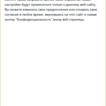
настройки будут применяться только к данному веб-сайту.
19:00
Высшая лига
Вы можете изменить свои предпочтения или отозвать свое
согласие в любое время, вернувшись на этот сайт и нажав
Мариехамн
кнопку "Конфиденциальность" внизу веб-страницы.
СЙК
OneFootball PPV
Пятница, 21.08.2026
19:00
Высшая лига
СЙК
Лахти
OneFootball PPV
Другие дни