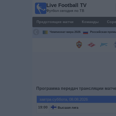
Live Football TV
Live
Футбол сегодня по ТВ
Football
TV
Предстоящие матчи
Команды
Соре
Футбол
сегодня по
Чемпионат мира 2026
Российская премь
ТВ
Предстоящие
матчи
Команды
Соревнования
Программа передач трансляции матч
Телеканалы
завтра суббота, 08.08.2026
19:00
Высшая лига
Widget