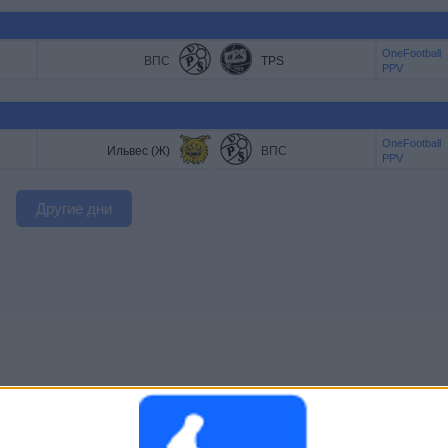
OneFootball
ВПС
TPS
PPV
OneFootball
Ильвес (Ж)
ВПС
PPV
Другие дни