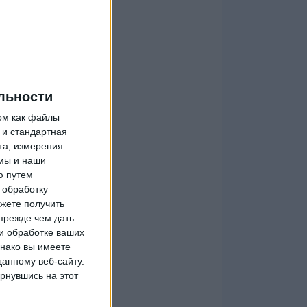
льности
ом как файлы
 и стандартная
та, измерения
мы и наши
ю путем
 обработку
жете получить
прежде чем дать
и обработке ваших
днако вы имеете
данному веб-сайту.
рнувшись на этот