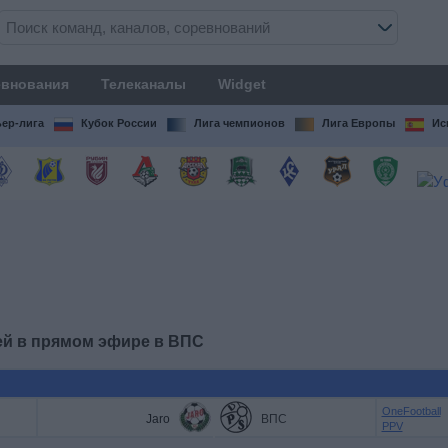
внования
Телеканалы
Widget
ер-лига
Кубок России
Лига чемпионов
Лига Европы
Ис
ей в прямом эфире в
ВПС
OneFootball
Jaro
ВПС
PPV