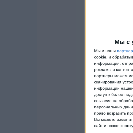
Мы с 
Мы и наши
партне
cookie, и обрабат
информация, отпра
рекламы и контента
партнеры можем ис
сканирования устро
информации нашей 
доступ к более под
согласие на обрабо
персональных данны
право возразить пр
Вы можете изменить
сайт и нажав кнопк