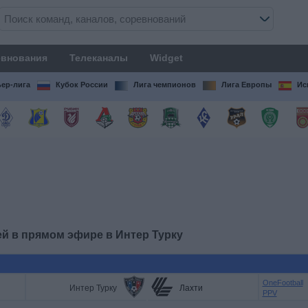
внования
Телеканалы
Widget
ер-лига
Кубок России
Лига чемпионов
Лига Европы
Ис
ей в прямом эфире в
Интер Турку
OneFootball
Интер Турку
Лахти
PPV