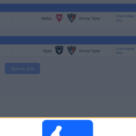
OneFootball
Vaduz
Интер Турку
PPV
OneFootball
Оулу
Интер Турку
PPV
Другие дни