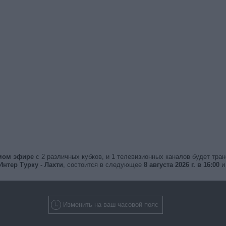
ямом эфире
с 2 различных кубков, и 1 телевизионных каналов будет тра
Интер Турку - Лахти
, состоится в следующее
8 августа 2026 г. в 16:00
и
Изменить на ваш часовой пояс