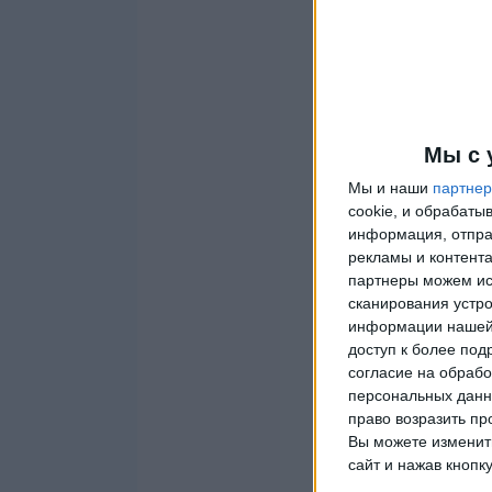
Мы с 
Мы и наши
партне
cookie, и обрабат
информация, отпра
рекламы и контента
партнеры можем ис
сканирования устро
информации нашей 
доступ к более под
согласие на обрабо
персональных данны
право возразить пр
Вы можете изменить
сайт и нажав кнопк