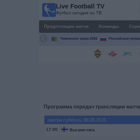
Live Football TV
Live
Футбол сегодня по ТВ
Football
TV
Предстоящие матчи
Команды
Соре
Футбол
сегодня по
Чемпионат мира 2026
Российская премь
ТВ
Предстоящие
матчи
Команды
Соревнования
Программа передач трансляции матч
Телеканалы
завтра суббота, 08.08.2026
17:00
Высшая лига
Widget