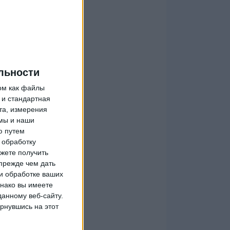
льности
ом как файлы
 и стандартная
та, измерения
мы и наши
ю путем
 обработку
жете получить
прежде чем дать
и обработке ваших
днако вы имеете
данному веб-сайту.
рнувшись на этот