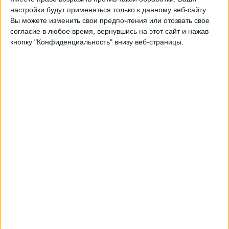
настройки будут применяться только к данному веб-сайту.
20:00
Лучший дивизион
Вы можете изменить свои предпочтения или отозвать свое
согласие в любое время, вернувшись на этот сайт и нажав
Стьярнан
кнопку "Конфиденциальность" внизу веб-страницы.
Thor Akureyri
OneFootball PPV
Воскресенье, 30.08.2026
19:00
Лучший дивизион
Вестманнаэйяр
Thor Akureyri
OneFootball PPV
Другие дни