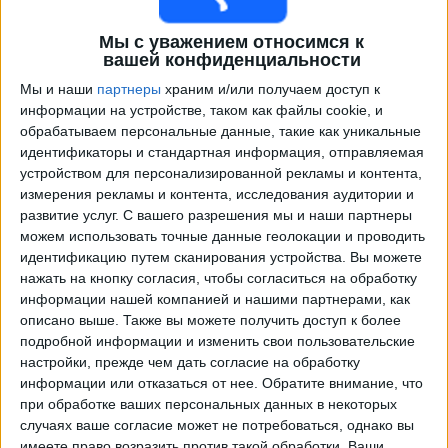
Мы с уважением относимся к
вашей конфиденциальности
Мы и наши
партнеры
храним и/или получаем доступ к
информации на устройстве, таком как файлы cookie, и
обрабатываем персональные данные, такие как уникальные
идентификаторы и стандартная информация, отправляемая
устройством для персонализированной рекламы и контента,
измерения рекламы и контента, исследования аудитории и
Программа передач трансляции матчей в прямом
развитие услуг.
С вашего разрешения мы и наши партнеры
эфире в
Thor Akureyri
можем использовать точные данные геолокации и проводить
идентификацию путем сканирования устройства. Вы можете
Суббота, 15.08.2026
нажать на кнопку согласия, чтобы согласиться на обработку
информации нашей компанией и нашими партнерами, как
20:00
Лучший дивизион
описано выше. Также вы можете получить доступ к более
подробной информации и изменить свои пользовательские
Thor Akureyri
настройки, прежде чем дать согласие на обработку
Кеблавик
информации или отказаться от нее.
Обратите внимание, что
OneFootball PPV
при обработке ваших персональных данных в некоторых
случаях ваше согласие может не потребоваться, однако вы
имеете право возразить против такой обработки. Ваши
Воскресенье, 23.08.2026